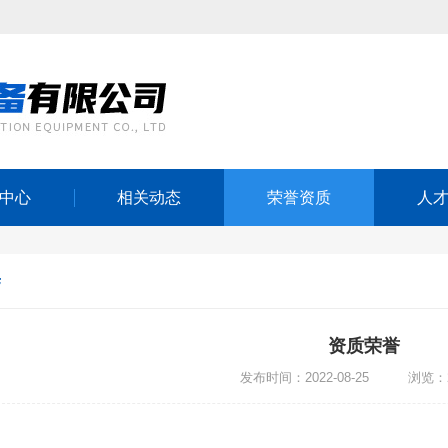
中心
相关动态
荣誉资质
人
誉
资质荣誉
发布时间：2022-08-25 浏览：2