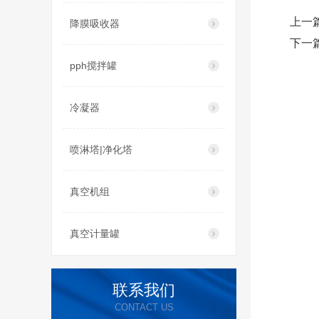
上一
降膜吸收器
下一
pph搅拌罐
冷凝器
喷淋塔|净化塔
真空机组
真空计量罐
联系我们
CONTACT US